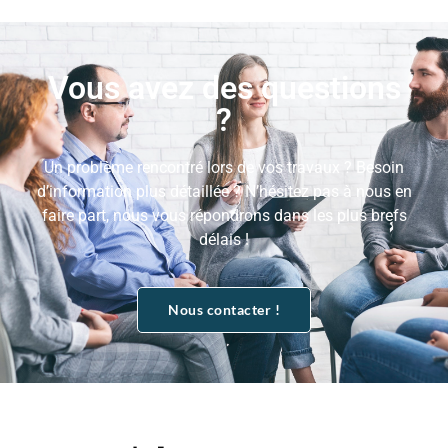
Vous avez des questions
?
Un problème rencontré lors de vos travaux ? Besoin
d’information plus détaillée ? N’hésitez pas à nous en
faire part, nous vous répondrons dans les plus brefs
délais !
Nous contacter !